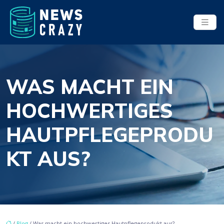
WAS MACHT EIN
HOCHWERTIGES
HAUTPFLEGEPRODU
KT AUS?
/
Blog
/ Was macht ein hochwertiges Hautpflegeprodukt aus?